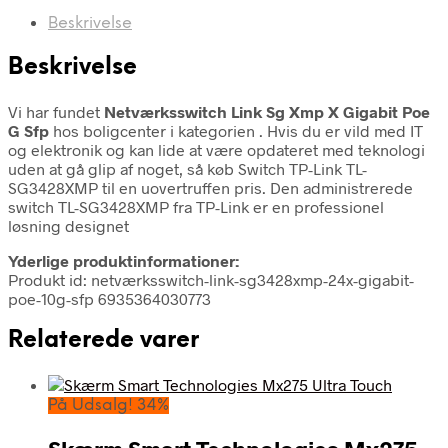
Beskrivelse
Beskrivelse
Vi har fundet
Netværksswitch Link Sg Xmp X Gigabit Poe
G Sfp
hos boligcenter i kategorien
. Hvis du er vild med IT
og elektronik og kan lide at være opdateret med teknologi
uden at gå glip af noget, så køb Switch TP-Link TL-
SG3428XMP til en uovertruffen pris. Den administrerede
switch TL-SG3428XMP fra TP-Link er en professionel
løsning designet
Yderlige produktinformationer:
Produkt id: netværksswitch-link-sg3428xmp-24x-gigabit-
poe-10g-sfp 6935364030773
Relaterede varer
På Udsalg! 34%