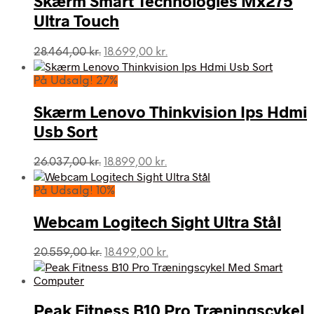
Skærm Smart Technologies Mx275
Ultra Touch
Den
Den
28.464,00
kr.
18.699,00
kr.
oprindelige
aktuelle
pris
pris
På Udsalg! 27%
var:
er:
28.464,00 kr..
18.699,00 kr..
Skærm Lenovo Thinkvision Ips Hdmi
Usb Sort
Den
Den
26.037,00
kr.
18.899,00
kr.
oprindelige
aktuelle
pris
pris
På Udsalg! 10%
var:
er:
26.037,00 kr..
18.899,00 kr..
Webcam Logitech Sight Ultra Stål
Den
Den
20.559,00
kr.
18.499,00
kr.
oprindelige
aktuelle
pris
pris
var:
er:
Peak Fitness B10 Pro Træningscykel
20.559,00 kr..
18.499,00 kr..