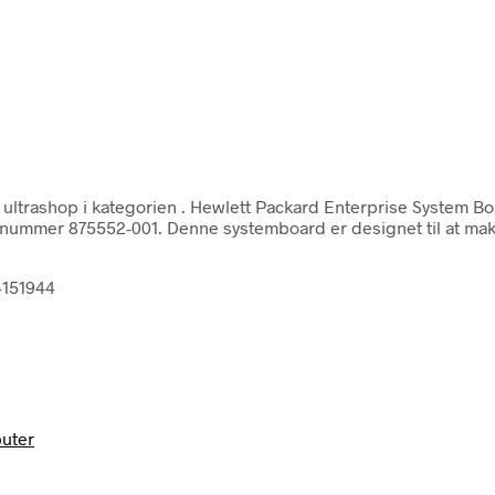
ultrashop i kategorien
. Hewlett Packard Enterprise System B
ummer 875552-001. Denne systemboard er designet til at maksi
4151944