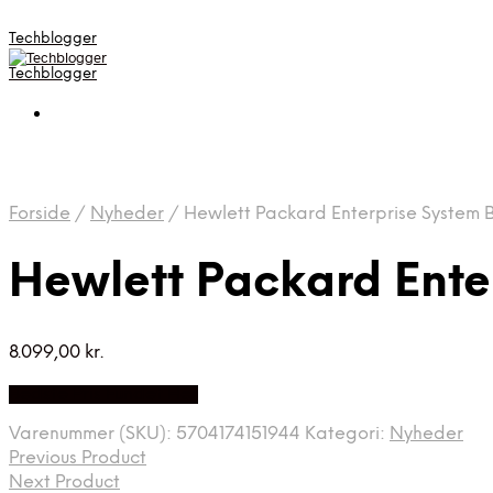
Techblogger
Techblogger
Forside
/
Nyheder
/
Hewlett Packard Enterprise System 
Hewlett Packard Ente
8.099,00
kr.
Bedste Pris Fundet Her
Varenummer (SKU):
5704174151944
Kategori:
Nyheder
Previous Product
Next Product