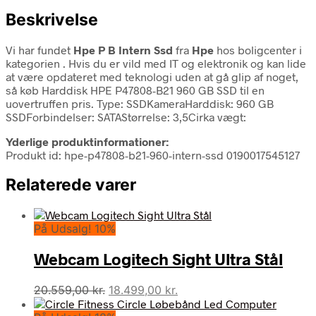
Beskrivelse
Vi har fundet
Hpe P B Intern Ssd
fra
Hpe
hos boligcenter i
kategorien
. Hvis du er vild med IT og elektronik og kan lide
at være opdateret med teknologi uden at gå glip af noget,
så køb Harddisk HPE P47808-B21 960 GB SSD til en
uovertruffen pris. Type: SSDKameraHarddisk: 960 GB
SSDForbindelser: SATAStørrelse: 3,5Cirka vægt:
Yderlige produktinformationer:
Produkt id: hpe-p47808-b21-960-intern-ssd 0190017545127
Relaterede varer
På Udsalg! 10%
Webcam Logitech Sight Ultra Stål
Den
Den
20.559,00
kr.
18.499,00
kr.
oprindelige
aktuelle