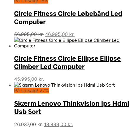
På Udsalg! 18%
pris
pris
var:
er:
Circle Fitness Circle Løbebånd Led
20.559,00 kr..
18.499,00 kr..
Computer
Den
Den
56.995,00
kr.
46.995,00
kr.
oprindelige
aktuelle
pris
pris
var:
er:
Circle Fitness Circle Ellipse Ellipse
56.995,00 kr..
46.995,00 kr..
Climber Led Computer
45.995,00
kr.
På Udsalg! 27%
Skærm Lenovo Thinkvision Ips Hdmi
Usb Sort
Den
Den
26.037,00
kr.
18.899,00
kr.
oprindelige
aktuelle