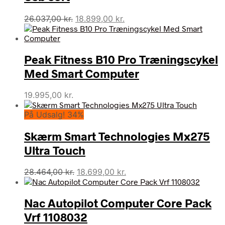
Den
Den
26.037,00
kr.
18.899,00
kr.
oprindelige
aktuelle
pris
pris
var:
er:
Peak Fitness B10 Pro Træningscykel
26.037,00 kr..
18.899,00 kr..
Med Smart Computer
19.995,00
kr.
På Udsalg! 34%
Skærm Smart Technologies Mx275
Ultra Touch
Den
Den
28.464,00
kr.
18.699,00
kr.
oprindelige
aktuelle
pris
pris
Nac Autopilot Computer Core Pack
var:
er:
28.464,00 kr..
18.699,00 kr..
Vrf 1108032