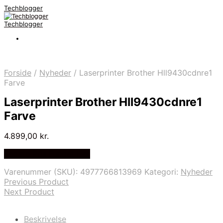
Techblogger
Techblogger
Forside
/
Nyheder
/
Laserprinter Brother Hll9430cdnre1
Farve
Laserprinter Brother Hll9430cdnre1
Farve
4.899,00
kr.
Bedste Pris Fundet Her
Varenummer (SKU):
4977766813969
Kategori:
Nyheder
Previous Product
Next Product
Beskrivelse