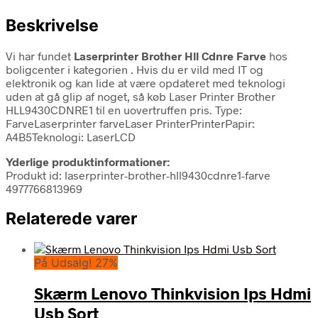
Beskrivelse
Vi har fundet
Laserprinter Brother Hll Cdnre Farve
hos
boligcenter i kategorien
. Hvis du er vild med IT og
elektronik og kan lide at være opdateret med teknologi
uden at gå glip af noget, så køb Laser Printer Brother
HLL9430CDNRE1 til en uovertruffen pris. Type:
FarveLaserprinter farveLaser PrinterPrinterPapir:
A4B5Teknologi: LaserLCD
Yderlige produktinformationer:
Produkt id: laserprinter-brother-hll9430cdnre1-farve
4977766813969
Relaterede varer
På Udsalg! 27%
Skærm Lenovo Thinkvision Ips Hdmi
Usb Sort