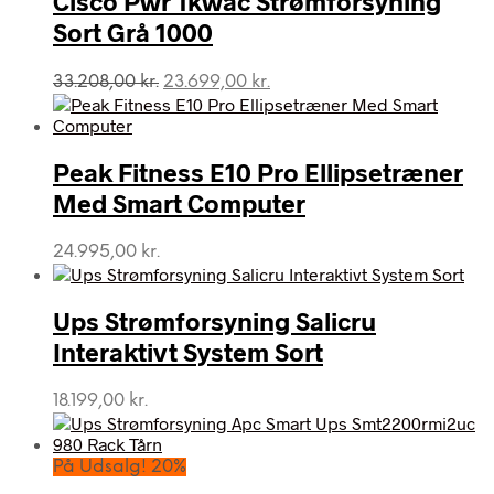
Cisco Pwr 1kwac Strømforsyning
Sort Grå 1000
Den
Den
33.208,00
kr.
23.699,00
kr.
oprindelige
aktuelle
pris
pris
var:
er:
Peak Fitness E10 Pro Ellipsetræner
33.208,00 kr..
23.699,00 kr..
Med Smart Computer
24.995,00
kr.
Ups Strømforsyning Salicru
Interaktivt System Sort
18.199,00
kr.
På Udsalg! 20%