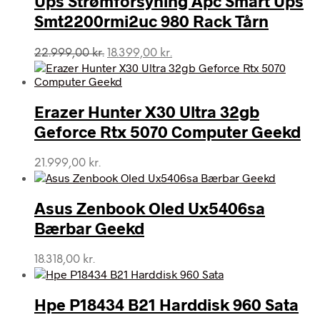
Ups Strømforsyning Apc Smart Ups
Smt2200rmi2uc 980 Rack Tårn
Den
Den
22.999,00
kr.
18.399,00
kr.
oprindelige
aktuelle
pris
pris
var:
er:
Erazer Hunter X30 Ultra 32gb
22.999,00 kr..
18.399,00 kr..
Geforce Rtx 5070 Computer Geekd
21.999,00
kr.
Asus Zenbook Oled Ux5406sa
Bærbar Geekd
18.318,00
kr.
Hpe P18434 B21 Harddisk 960 Sata