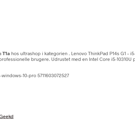
a
T1a
hos ultrashop i kategorien
. Lenovo ThinkPad P14s G1 – 
professionelle brugere. Udrustet med en Intel Core i5-10310U 
gb-windows-10-pro 5711603072527