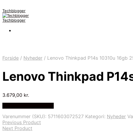
Techblogger
Techblogger
Forside
/
Nyheder
/
Lenovo Thinkpad P14s 10310u 16gb 
Lenovo Thinkpad P14
3.679,00
kr.
Bedste Pris Fundet Her
Varenummer (SKU):
5711603072527
Kategori:
Nyheder
V
Previous Product
Next Product