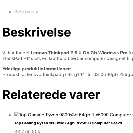
Beskrivelse
Beskrivelse
Vi har fundet
Lenovo Thinkpad P S U Gb Gb Windows Pro
fr
ThinkPad P14s G1, en kraftfuld bærbar computer designet til 
Yderlige produktinformationer:
Produkt id: lenovo-thinkpad-p14s-g1-14-i5-10310u-16gb-256
Relaterede varer
Top Gaming Ryzen 9800x3d 64gb Rtx5090 Computer Geekd
33.774,00
kr.