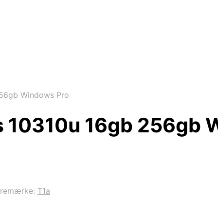
256gb Windows Pro
s 10310u 16gb 256gb 
aremærke:
T1a