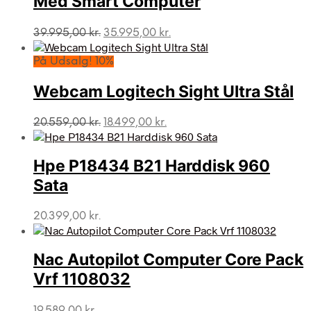
Med Smart Computer
Den
Den
39.995,00
kr.
35.995,00
kr.
oprindelige
aktuelle
pris
pris
På Udsalg! 10%
var:
er:
39.995,00 kr..
35.995,00 kr..
Webcam Logitech Sight Ultra Stål
Den
Den
20.559,00
kr.
18.499,00
kr.
oprindelige
aktuelle
pris
pris
var:
er:
Hpe P18434 B21 Harddisk 960
20.559,00 kr..
18.499,00 kr..
Sata
20.399,00
kr.
Nac Autopilot Computer Core Pack
Vrf 1108032
19.589,00
kr.