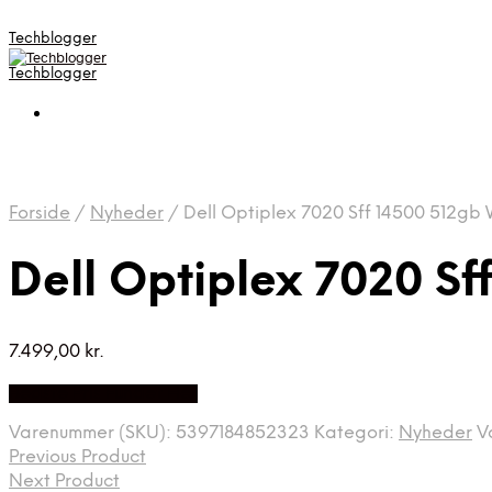
Techblogger
Techblogger
Forside
/
Nyheder
/
Dell Optiplex 7020 Sff 14500 512gb
Dell Optiplex 7020 S
7.499,00
kr.
Bedste Pris Fundet Her
Varenummer (SKU):
5397184852323
Kategori:
Nyheder
V
Previous Product
Next Product