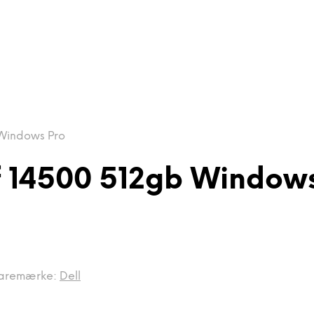
 Windows Pro
ff 14500 512gb Window
aremærke:
Dell