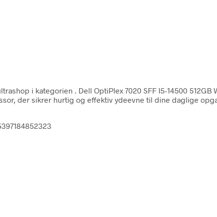
ltrashop i kategorien
. Dell OptiPlex 7020 SFF I5-14500 512GB 
ssor, der sikrer hurtig og effektiv ydeevne til dine daglige o
 5397184852323