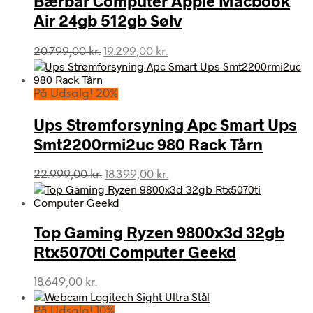
Bærbar Computer Apple Macbook
Air 24gb 512gb Sølv
Den
Den
20.799,00
kr.
19.299,00
kr.
oprindelige
aktuelle
pris
pris
var:
er:
På Udsalg! 20%
20.799,00 kr..
19.299,00 kr..
Ups Strømforsyning Apc Smart Ups
Smt2200rmi2uc 980 Rack Tårn
Den
Den
22.999,00
kr.
18.399,00
kr.
oprindelige
aktuelle
pris
pris
var:
er:
Top Gaming Ryzen 9800x3d 32gb
22.999,00 kr..
18.399,00 kr..
Rtx5070ti Computer Geekd
18.649,00
kr.
På Udsalg! 10%