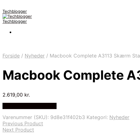
Techblogger
Techblogger
Forside
/
Nyheder
/
Macbook Complete A3113 Skærm Starl
Macbook Complete A31
2.619,00
kr.
Bedste Pris Fundet Her
Varenummer (SKU):
9d8e31f402b3
Kategori:
Nyheder
Previous Product
Next Product