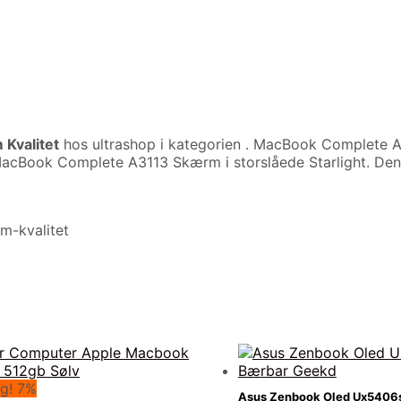
Kvalitet
hos ultrashop i kategorien
. MacBook Complete A3
cBook Complete A3113 Skærm i storslåede Starlight. De
m-kvalitet
g! 7%
Asus Zenbook Oled Ux5406