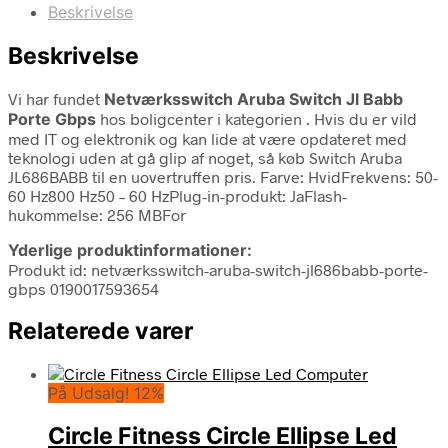
Beskrivelse
Beskrivelse
Vi har fundet
Netværksswitch Aruba Switch Jl Babb
Porte Gbps
hos boligcenter i kategorien
. Hvis du er vild
med IT og elektronik og kan lide at være opdateret med
teknologi uden at gå glip af noget, så køb Switch Aruba
JL686BABB til en uovertruffen pris. Farve: HvidFrekvens: 50-
60 Hz800 Hz50 – 60 HzPlug-in-produkt: JaFlash-
hukommelse: 256 MBFor
Yderlige produktinformationer:
Produkt id: netværksswitch-aruba-switch-jl686babb-porte-
gbps 0190017593654
Relaterede varer
På Udsalg! 12%
Circle Fitness Circle Ellipse Led