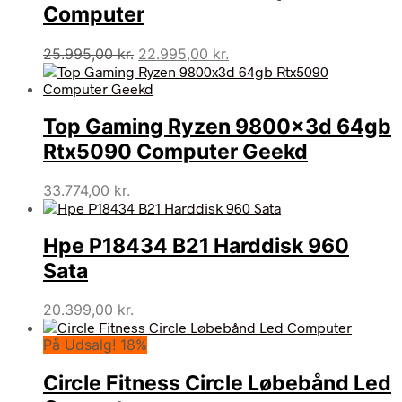
Computer
Den
Den
25.995,00
kr.
22.995,00
kr.
oprindelige
aktuelle
pris
pris
var:
er:
Top Gaming Ryzen 9800x3d 64gb
25.995,00 kr..
22.995,00 kr..
Rtx5090 Computer Geekd
33.774,00
kr.
Hpe P18434 B21 Harddisk 960
Sata
20.399,00
kr.
På Udsalg! 18%
Circle Fitness Circle Løbebånd Led