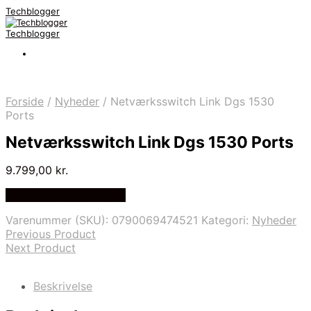
Techblogger
Techblogger
Forside
/
Nyheder
/
Netværksswitch Link Dgs 1530
Ports
Netværksswitch Link Dgs 1530 Ports
9.799,00
kr.
Bedste Pris Fundet Her
Varenummer (SKU):
0790069474521
Kategori:
Nyheder
Previous Product
Next Product
Beskrivelse