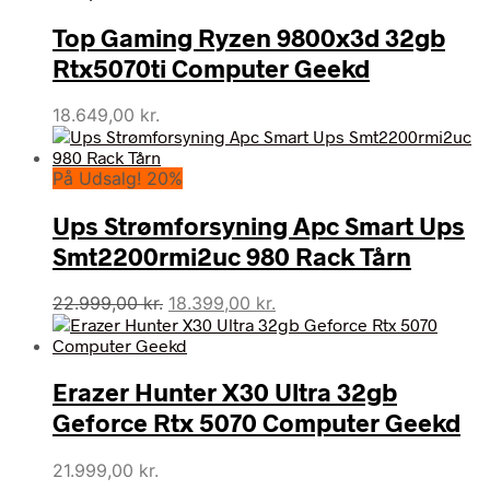
var:
er:
Top Gaming Ryzen 9800x3d 32gb
25.995,00 kr..
22.995,00 kr..
Rtx5070ti Computer Geekd
18.649,00
kr.
På Udsalg! 20%
Ups Strømforsyning Apc Smart Ups
Smt2200rmi2uc 980 Rack Tårn
Den
Den
22.999,00
kr.
18.399,00
kr.
oprindelige
aktuelle
pris
pris
var:
er:
Erazer Hunter X30 Ultra 32gb
22.999,00 kr..
18.399,00 kr..
Geforce Rtx 5070 Computer Geekd
21.999,00
kr.