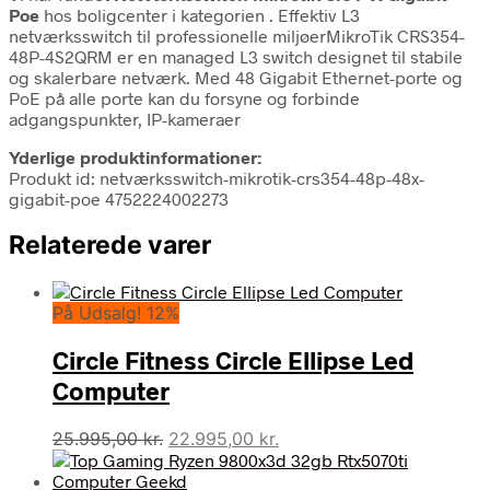
Poe
hos boligcenter i kategorien
. Effektiv L3
netværksswitch til professionelle miljøerMikroTik CRS354-
48P-4S2QRM er en managed L3 switch designet til stabile
og skalerbare netværk. Med 48 Gigabit Ethernet-porte og
PoE på alle porte kan du forsyne og forbinde
adgangspunkter, IP-kameraer
Yderlige produktinformationer:
Produkt id: netværksswitch-mikrotik-crs354-48p-48x-
gigabit-poe 4752224002273
Relaterede varer
På Udsalg! 12%
Circle Fitness Circle Ellipse Led
Computer
Den
Den
25.995,00
kr.
22.995,00
kr.
oprindelige
aktuelle
pris
pris