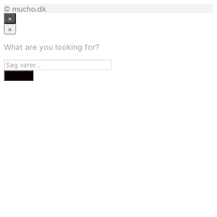
© mucho.dk
×
×
What are you looking for?