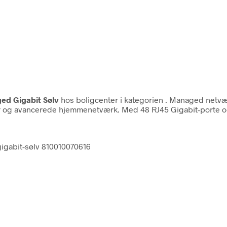
ed Gigabit Sølv
hos boligcenter i kategorien
. Managed netvær
 og avancerede hjemmenetværk. Med 48 RJ45 Gigabit-porte og 4
gigabit-sølv 810010070616