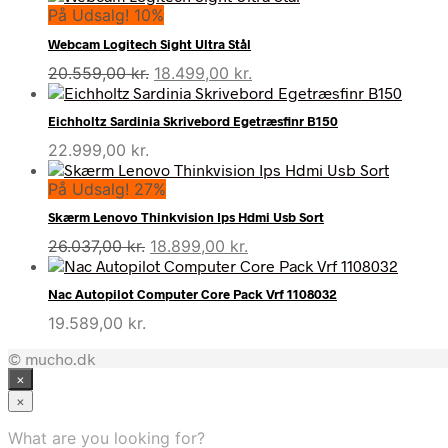
På Udsalg! 10%
Webcam Logitech Sight Ultra Stål
Den
Den
20.559,00
kr.
18.499,00
kr.
oprindelige
aktuelle
pris
pris
Eichholtz Sardinia Skrivebord Egetræsfinr B150
var:
er:
22.999,00
kr.
20.559,00 kr..
18.499,00 kr..
På Udsalg! 27%
Skærm Lenovo Thinkvision Ips Hdmi Usb Sort
Den
Den
26.037,00
kr.
18.899,00
kr.
oprindelige
aktuelle
pris
pris
Nac Autopilot Computer Core Pack Vrf 1108032
var:
er:
19.589,00
kr.
26.037,00 kr..
18.899,00 kr..
© mucho.dk
×
×
What are you looking for?