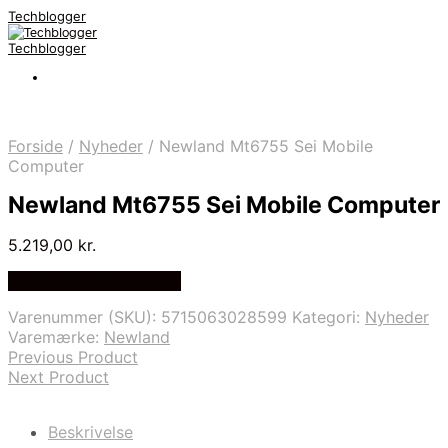
Techblogger
Techblogger
Forside
/
Nyheder
/
Newland Mt6755 Sei Mobile
Computer
Newland Mt6755 Sei Mobile Computer
5.219,00
kr.
Bedste Pris Fundet Her
Varenummer (SKU):
5715063028599
Kategori:
Nyheder
Varemærke:
Newland
Previous Product
Next Product
Beskrivelse