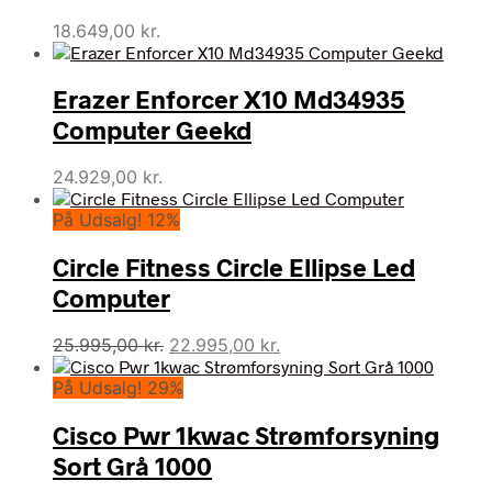
18.649,00
kr.
Erazer Enforcer X10 Md34935
Computer Geekd
24.929,00
kr.
På Udsalg! 12%
Circle Fitness Circle Ellipse Led
Computer
Den
Den
25.995,00
kr.
22.995,00
kr.
oprindelige
aktuelle
På Udsalg! 29%
pris
pris
var:
er:
Cisco Pwr 1kwac Strømforsyning
25.995,00 kr..
22.995,00 kr..
Sort Grå 1000