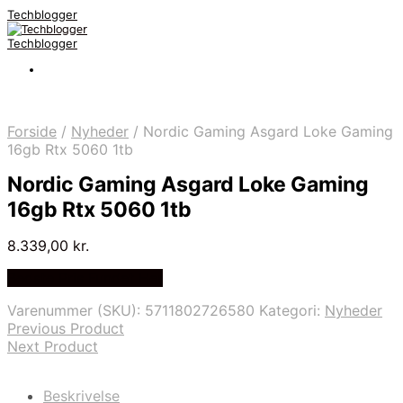
Techblogger
Techblogger
Forside
/
Nyheder
/
Nordic Gaming Asgard Loke Gaming
16gb Rtx 5060 1tb
Nordic Gaming Asgard Loke Gaming
16gb Rtx 5060 1tb
8.339,00
kr.
Bedste Pris Fundet Her
Varenummer (SKU):
5711802726580
Kategori:
Nyheder
Previous Product
Next Product
Beskrivelse