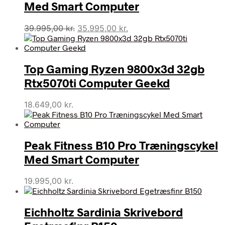
Med Smart Computer
Den
Den
39.995,00
kr.
35.995,00
kr.
oprindelige
aktuelle
pris
pris
var:
er:
Top Gaming Ryzen 9800x3d 32gb
39.995,00 kr..
35.995,00 kr..
Rtx5070ti Computer Geekd
18.649,00
kr.
Peak Fitness B10 Pro Træningscykel
Med Smart Computer
19.995,00
kr.
Eichholtz Sardinia Skrivebord