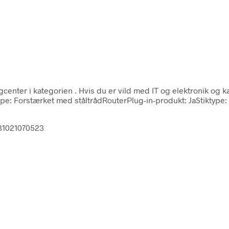
gcenter i kategorien
. Hvis du er vild med IT og elektronik og 
 Type: Forstærket med ståltrådRouterPlug-in-produkt: JaStiktype
331021070523