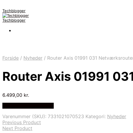
Techblogger
Techblogger
Forside
/
Nyheder
/
Router Axis 01991 031 Netværksroute
Router Axis 01991 03
6.499,00
kr.
Bedste Pris Fundet Her
Varenummer (SKU):
7331021070523
Kategori:
Nyheder
Previous Product
Next Product