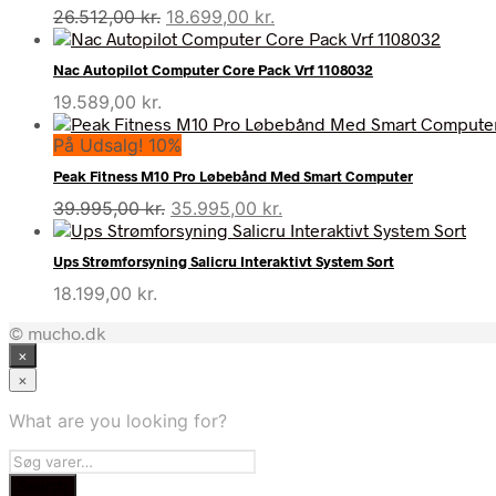
Den
Den
26.512,00
kr.
18.699,00
kr.
oprindelige
aktuelle
pris
pris
Nac Autopilot Computer Core Pack Vrf 1108032
var:
er:
19.589,00
kr.
26.512,00 kr..
18.699,00 kr..
På Udsalg! 10%
Peak Fitness M10 Pro Løbebånd Med Smart Computer
Den
Den
39.995,00
kr.
35.995,00
kr.
oprindelige
aktuelle
pris
pris
Ups Strømforsyning Salicru Interaktivt System Sort
var:
er:
18.199,00
kr.
39.995,00 kr..
35.995,00 kr..
© mucho.dk
×
×
What are you looking for?