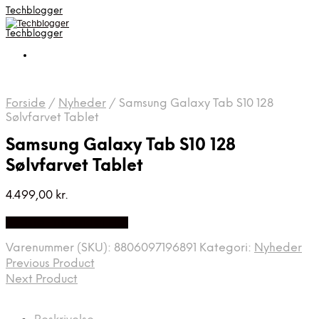
Techblogger
Techblogger
Forside
/
Nyheder
/
Samsung Galaxy Tab S10 128
Sølvfarvet Tablet
Samsung Galaxy Tab S10 128
Sølvfarvet Tablet
4.499,00
kr.
Bedste Pris Fundet Her
Varenummer (SKU):
8806097196891
Kategori:
Nyheder
Previous Product
Next Product