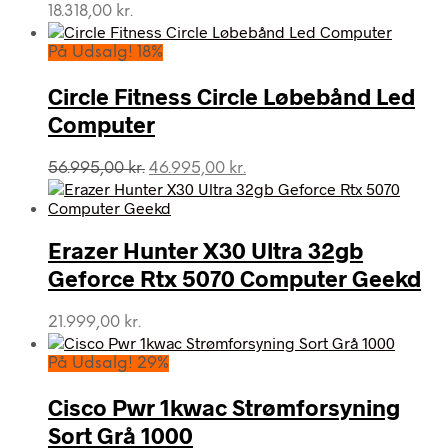
18.318,00
kr.
På Udsalg! 18%
Circle Fitness Circle Løbebånd Led
Computer
Den
Den
56.995,00
kr.
46.995,00
kr.
oprindelige
aktuelle
pris
pris
var:
er:
Erazer Hunter X30 Ultra 32gb
56.995,00 kr..
46.995,00 kr..
Geforce Rtx 5070 Computer Geekd
21.999,00
kr.
På Udsalg! 29%
Cisco Pwr 1kwac Strømforsyning
Sort Grå 1000