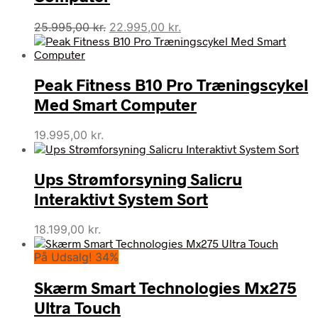
Den
Den
25.995,00
kr.
22.995,00
kr.
oprindelige
aktuelle
pris
pris
var:
er:
Peak Fitness B10 Pro Træningscykel
25.995,00 kr..
22.995,00 kr..
Med Smart Computer
19.995,00
kr.
Ups Strømforsyning Salicru
Interaktivt System Sort
18.199,00
kr.
På Udsalg! 34%
Skærm Smart Technologies Mx275
Ultra Touch