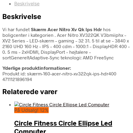
Beskrivelse
Beskrivelse
Vi har fundet
Skærm Acer Nitro Xv Qk Ips Hdr
hos
boligcenter i kategorien
. Acer Nitro XV322QK V3bmiiphx –
XV2 Series – LED-skærm – gaming – 32 31. 5 til at se – 3840 x
2160 UHD 160 Hz – IPS – 400 cdm – 1000:1 – DisplayHDR 400 –
0. 5 ms – 2xHDMI, DisplayPort – højtalere –
sortGenereltAdaptive-Sync teknologi: AMD FreeSync
Yderlige produktinformationer:
Produkt id: skærm-160-acer-nitro-xv322qk-ips-hdr400
4711121896194
Relaterede varer
På Udsalg! 12%
Circle Fitness Circle Ellipse Led
Computer