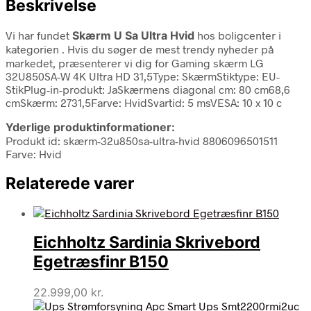
Beskrivelse
Vi har fundet
Skærm U Sa Ultra Hvid
hos boligcenter i
kategorien
. Hvis du søger de mest trendy nyheder på
markedet, præsenterer vi dig for Gaming skærm LG
32U850SA-W 4K Ultra HD 31,5Type: SkærmStiktype: EU-
StikPlug-in-produkt: JaSkærmens diagonal cm: 80 cm68,6
cmSkærm: 2731,5Farve: HvidSvartid: 5 msVESA: 10 x 10 c
Yderlige produktinformationer:
Produkt id: skærm-32u850sa-ultra-hvid 8806096501511
Farve: Hvid
Relaterede varer
Eichholtz Sardinia Skrivebord
Egetræsfinr B150
22.999,00
kr.