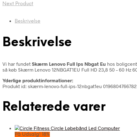
Next Product
Beskrivelse
Beskrivelse
Vi har fundet
Skærm Lenovo Full Ips Nbgat Eu
hos boligcent
så køb Skærm Lenovo 12NBGAT1EU Full HD 23,8 50 – 60 Hz 60 H
Yderlige produktinformationer:
Produkt id: skærm-lenovo-full-ips-12nbgat1eu 0196804766782
Relaterede varer
På Udsalg! 18%