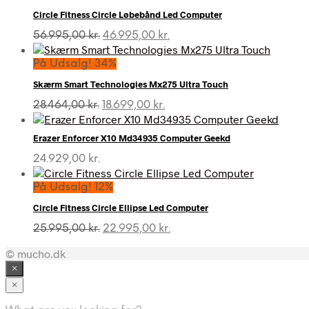
Circle Fitness Circle Løbebånd Led Computer
Den
Den
56.995,00
kr.
46.995,00
kr.
oprindelige
aktuelle
pris
pris
På Udsalg! 34%
var:
er:
Skærm Smart Technologies Mx275 Ultra Touch
56.995,00 kr..
46.995,00 kr..
Den
Den
28.464,00
kr.
18.699,00
kr.
oprindelige
aktuelle
pris
pris
Erazer Enforcer X10 Md34935 Computer Geekd
var:
er:
28.464,00 kr..
18.699,00 kr..
24.929,00
kr.
På Udsalg! 12%
Circle Fitness Circle Ellipse Led Computer
Den
Den
25.995,00
kr.
22.995,00
kr.
oprindelige
aktuelle
© mucho.dk
pris
pris
var:
er:
×
25.995,00 kr..
22.995,00 kr..
×