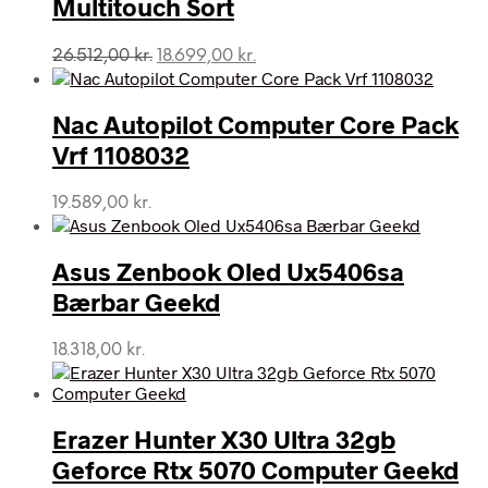
Multitouch Sort
Den
Den
26.512,00
kr.
18.699,00
kr.
oprindelige
aktuelle
pris
pris
var:
er:
Nac Autopilot Computer Core Pack
26.512,00 kr..
18.699,00 kr..
Vrf 1108032
19.589,00
kr.
Asus Zenbook Oled Ux5406sa
Bærbar Geekd
18.318,00
kr.
Erazer Hunter X30 Ultra 32gb
Geforce Rtx 5070 Computer Geekd