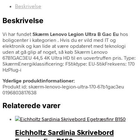
Beskrivelse
Beskrivelse
Vi har fundet
Skærm Lenovo Legion Ultra B Gac Eu
hos
boligcenter i kategorien
. Hvis du er vild med IT og
elektronik og kan lide at være opdateret med teknologi
uden at gå glip af noget, så køb Skærm Lenovo
67B1GAC3EU 44,5 4K Ultra HD til en uovertruffen pris. Type:
SkærmEnergiklassificering: FStiktype: EU-StikFrekvens: 170
HzPlug-i
Yderlige produktinformationer:
Produkt id: skærm-lenovo-legion-ultra-170-67b1gac3eu
0196803817638
Relaterede varer
Eichholtz Sardinia Skrivebord