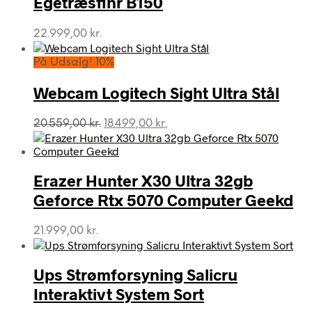
Egetræsfinr B150
22.999,00
kr.
På Udsalg! 10%
Webcam Logitech Sight Ultra Stål
Den
Den
20.559,00
kr.
18.499,00
kr.
oprindelige
aktuelle
pris
pris
var:
er:
Erazer Hunter X30 Ultra 32gb
20.559,00 kr..
18.499,00 kr..
Geforce Rtx 5070 Computer Geekd
21.999,00
kr.
Ups Strømforsyning Salicru
Interaktivt System Sort