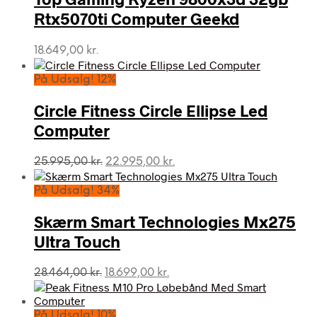
Rtx5070ti Computer Geekd
18.649,00
kr.
På Udsalg! 12%
Circle Fitness Circle Ellipse Led
Computer
Den
Den
25.995,00
kr.
22.995,00
kr.
oprindelige
aktuelle
pris
pris
På Udsalg! 34%
var:
er:
25.995,00 kr..
22.995,00 kr..
Skærm Smart Technologies Mx275
Ultra Touch
Den
Den
28.464,00
kr.
18.699,00
kr.
oprindelige
aktuelle
pris
pris
var:
er:
På Udsalg! 10%