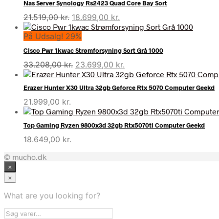
Nas Server Synology Rs2423 Quad Core Bay Sort
Den
Den
21.519,00
kr.
18.699,00
kr.
oprindelige
aktuelle
På Udsalg! 29%
pris
pris
var:
er:
Cisco Pwr 1kwac Strømforsyning Sort Grå 1000
21.519,00 kr..
18.699,00 kr..
Den
Den
33.208,00
kr.
23.699,00
kr.
oprindelige
aktuelle
pris
pris
Erazer Hunter X30 Ultra 32gb Geforce Rtx 5070 Computer Geekd
var:
er:
21.999,00
kr.
33.208,00 kr..
23.699,00 kr..
Top Gaming Ryzen 9800x3d 32gb Rtx5070ti Computer Geekd
18.649,00
kr.
© mucho.dk
×
×
What are you looking for?