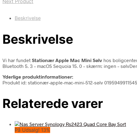
Next Product
Beskrivelse
Beskrivelse
Vi har fundet
Stationær Apple Mac Mini Sølv
hos boligcenter
Bluetooth 5. 3 – macOS Sequoia 15. 0 – skærm: ingen – sølvDen
Yderlige produktinformationer:
Produkt id: stationær-apple-mac-mini-512-sølv 019594991154
Relaterede varer
På Udsalg! 13%