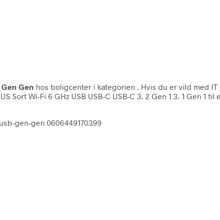
b Gen Gen
hos boligcenter i kategorien
. Hvis du er vild med I
 Sort Wi-Fi 6 GHz USB USB-C USB-C 3. 2 Gen 1 3. 1 Gen 1 til en
b-usb-gen-gen 0606449170399