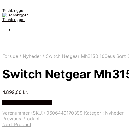
Techblogger
Techblogger
Forside
/
Nyheder
/
Switch Netgear Mh3150 100eus Sort
Switch Netgear Mh31
4.899,00
kr.
Bedste Pris Fundet Her
Varenummer (SKU):
0606449170399
Kategori:
Nyheder
Previous Product
Next Product