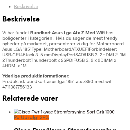
Beskrivelse
Beskrivelse
Vi har fundet
Bundkort Asus Lga Atx Z Med Wifi
hos
boligcenter i kategorien
. Hvis du søger de mest trendy
nyheder på markedet, præsenterer vi dig for Motherboard
Asus LGA 1851Type: MotherboardATXUEFIForbindelser:
USB-CRJ45Jack 3. 5 mmDisplayPortSATAUSB 3. 2HDMI 2. 1M.
2ThunderboltThunderbolt x 2SPDIFUSB 3. 2 x 2DIMM x
4HDMI x 1M
Yderlige produktinformationer:
Produkt id: bundkort-asus-lga-1851-atx-z890-med-wifi
4711387756133
Relaterede varer
På Udsalg! 29%