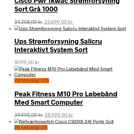
Cisco Pwr 1kwac Strømforsyning
Sort Grå 1000
Den
Den
33.208,00
kr.
23.699,00
kr.
oprindelige
aktuelle
pris
pris
var:
er:
Ups Strømforsyning Salicru
33.208,00 kr..
23.699,00 kr..
Interaktivt System Sort
18.199,00
kr.
På Udsalg! 10%
Peak Fitness M10 Pro Løbebånd
Med Smart Computer
Den
Den
39.995,00
kr.
35.995,00
kr.
oprindelige
aktuelle
pris
pris
På Udsalg! 2%
var:
er: