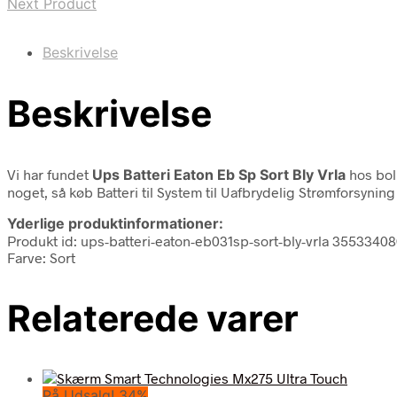
Next Product
Beskrivelse
Beskrivelse
Vi har fundet
Ups Batteri Eaton Eb Sp Sort Bly Vrla
hos bol
noget, så køb Batteri til System til Uafbrydelig Strømforsyning 
Yderlige produktinformationer:
Produkt id: ups-batteri-eaton-eb031sp-sort-bly-vrla 3553340
Farve: Sort
Relaterede varer
På Udsalg! 34%