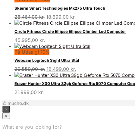
Skærm Smart Technologies Mx275 Ultra Touch
Den
Den
28.464,00
kr.
18.699,00
kr.
oprindelige
aktuelle
pris
pris
Circle Fitness Circle Ellipse Ellipse Climber Led Computer
var:
er:
45.995,00
kr.
28.464,00 kr..
18.699,00 kr..
På Udsalg! 10%
Webcam Logitech Sight Ultra Stål
Den
Den
20.559,00
kr.
18.499,00
kr.
oprindelige
aktuelle
pris
pris
Erazer Hunter X30 Ultra 32gb Geforce Rtx 5070 Computer Ge
var:
er:
21.999,00
kr.
20.559,00 kr..
18.499,00 kr..
© mucho.dk
×
×
What are you looking for?