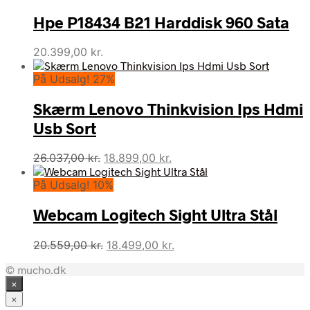
Hpe P18434 B21 Harddisk 960 Sata
20.399,00
kr.
På Udsalg! 27%
Skærm Lenovo Thinkvision Ips Hdmi
Usb Sort
Den
Den
26.037,00
kr.
18.899,00
kr.
oprindelige
aktuelle
På Udsalg! 10%
pris
pris
var:
er:
Webcam Logitech Sight Ultra Stål
26.037,00 kr..
18.899,00 kr..
Den
Den
20.559,00
kr.
18.499,00
kr.
oprindelige
aktuelle
© mucho.dk
pris
pris
×
var:
er:
20.559,00 kr..
18.499,00 kr..
×