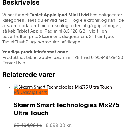
Beskrivelse
Vi har fundet
Tablet Apple Ipad Mini Hvid
hos boligcenter i
kategorien
. Hvis du er vild med IT og elektronik og kan lide
at være opdateret med teknologi uden at gå glip af noget,
så køb Tablet Apple iPad mini 8,3 128 GB Hvid til en
uovertruffen pris. Skærmens diagonal cm: 21,1 cmType:
TabletFlashPlug-in-produkt: JaStiktype
Yderlige produktinformationer:
Produkt id: tablet-apple-ipad-mini-128-hvid 0195949729430
Farve: Hvid
Relaterede varer
På Udsalg! 34%
Skærm Smart Technologies Mx275
Ultra Touch
Den
Den
28.464,00
kr.
18.699,00
kr.