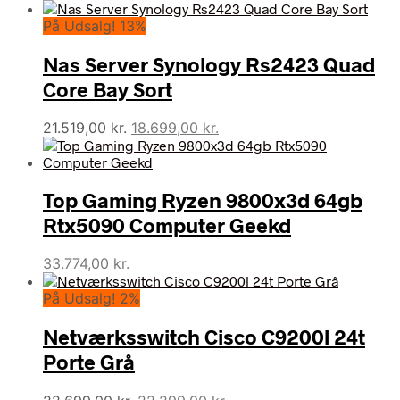
oprindelige
aktuelle
På Udsalg! 13%
pris
pris
var:
er:
Nas Server Synology Rs2423 Quad
28.464,00 kr..
18.699,00 kr..
Core Bay Sort
Den
Den
21.519,00
kr.
18.699,00
kr.
oprindelige
aktuelle
pris
pris
var:
er:
Top Gaming Ryzen 9800x3d 64gb
21.519,00 kr..
18.699,00 kr..
Rtx5090 Computer Geekd
33.774,00
kr.
På Udsalg! 2%
Netværksswitch Cisco C9200l 24t
Porte Grå
Den
Den