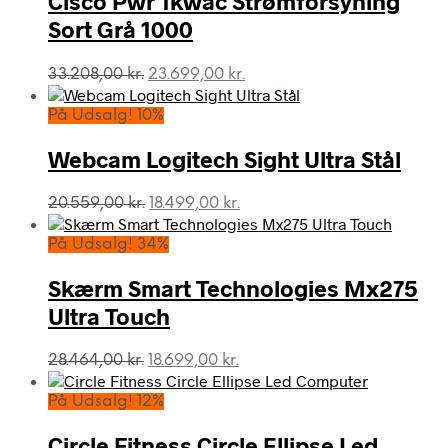
Cisco Pwr 1kwac Strømforsyning
Sort Grå 1000
Den
Den
33.208,00
kr.
23.699,00
kr.
oprindelige
aktuelle
pris
pris
På Udsalg! 10%
var:
er:
33.208,00 kr..
23.699,00 kr..
Webcam Logitech Sight Ultra Stål
Den
Den
20.559,00
kr.
18.499,00
kr.
oprindelige
aktuelle
pris
pris
På Udsalg! 34%
var:
er:
20.559,00 kr..
18.499,00 kr..
Skærm Smart Technologies Mx275
Ultra Touch
Den
Den
28.464,00
kr.
18.699,00
kr.
oprindelige
aktuelle
pris
pris
På Udsalg! 12%
var:
er:
28.464,00 kr..
18.699,00 kr..
Circle Fitness Circle Ellipse Led