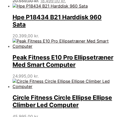
Den
Den
20.559,00
kr.
18.499,00
kr.
oprindelige
aktuelle
pris
pris
var:
er:
Hpe P18434 B21 Harddisk 960
20.559,00 kr..
18.499,00 kr..
Sata
20.399,00
kr.
Peak Fitness E10 Pro Ellipsetræner
Med Smart Computer
24.995,00
kr.
Circle Fitness Circle Ellipse Ellipse
Climber Led Computer
45.995,00
kr.