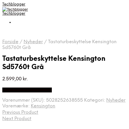
Techblogger
Techblogger
Forside
/
Nyheder
/
Tastaturbeskyttelse Kensington
Sd5760t Grå
Tastaturbeskyttelse Kensington
Sd5760t Grå
2.599,00
kr.
Bedste Pris Fundet Her
Varenummer (SKU):
5028252638555
Kategori:
Nyheder
Varemærke:
Kensington
Previous Product
Next Product