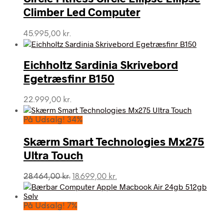
Climber Led Computer
45.995,00
kr.
Eichholtz Sardinia Skrivebord
Egetræsfinr B150
22.999,00
kr.
På Udsalg! 34%
Skærm Smart Technologies Mx275
Ultra Touch
Den
Den
28.464,00
kr.
18.699,00
kr.
oprindelige
aktuelle
pris
pris
var:
er:
På Udsalg! 7%
28.464,00 kr..
18.699,00 kr..