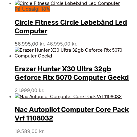
På Udsalg! 18%
Circle Fitness Circle Løbebånd Led
Computer
Den
Den
56.995,00
kr.
46.995,00
kr.
oprindelige
aktuelle
pris
pris
var:
er:
Erazer Hunter X30 Ultra 32gb
56.995,00 kr..
46.995,00 kr..
Geforce Rtx 5070 Computer Geekd
21.999,00
kr.
Nac Autopilot Computer Core Pack
Vrf 1108032
19.589,00
kr.