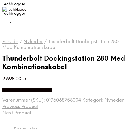
Techblogger
Techblogger
Forside
/
Nyheder
/
Thunderbolt Dockingstation 280
Med Kombinationskabel
Thunderbolt Dockingstation 280 Med
Kombinationskabel
2.698,00
kr.
Bedste Pris Fundet Her
Varenummer (SKU):
0196068758004
Kategori:
Nyheder
Previous Product
Next Product