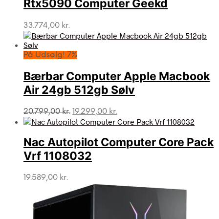
Rtx5090 Computer Geekd
33.774,00
kr.
På Udsalg! 7%
Bærbar Computer Apple Macbook
Air 24gb 512gb Sølv
Den
Den
20.799,00
kr.
19.299,00
kr.
oprindelige
aktuelle
pris
pris
var:
er:
Nac Autopilot Computer Core Pack
20.799,00 kr..
19.299,00 kr..
Vrf 1108032
19.589,00
kr.