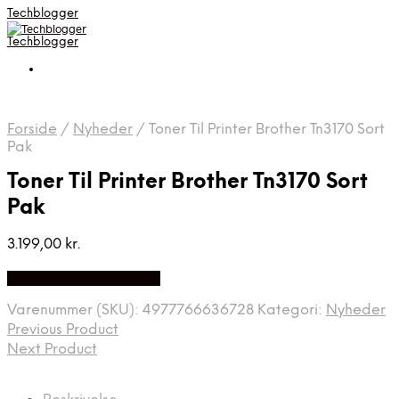
Techblogger
Techblogger
Forside
/
Nyheder
/
Toner Til Printer Brother Tn3170 Sort
Pak
Toner Til Printer Brother Tn3170 Sort
Pak
3.199,00
kr.
Bedste Pris Fundet Her
Varenummer (SKU):
4977766636728
Kategori:
Nyheder
Previous Product
Next Product