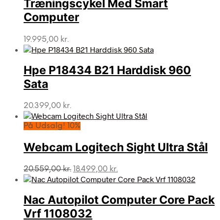
Træningscykel Med Smart
Computer
19.995,00
kr.
Hpe P18434 B21 Harddisk 960
Sata
20.399,00
kr.
På Udsalg! 10%
Webcam Logitech Sight Ultra Stål
Den
Den
20.559,00
kr.
18.499,00
kr.
oprindelige
aktuelle
pris
pris
var:
er:
Nac Autopilot Computer Core Pack
20.559,00 kr..
18.499,00 kr..
Vrf 1108032