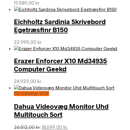
19.589,00
kr.
Eichholtz Sardinia Skrivebord
Egetræsfinr B150
22.999,00
kr.
Erazer Enforcer X10 Md34935
Computer Geekd
24.929,00
kr.
På Udsalg! 29%
Dahua Videovæg Monitor Uhd
Multitouch Sort
Den
Den
26.512,00
kr.
18.699,00
kr.