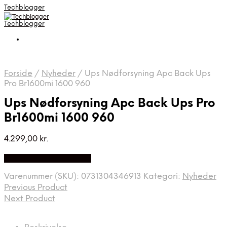
Techblogger
Techblogger
Forside
/
Nyheder
/
Ups Nødforsyning Apc Back Ups
Pro Br1600mi 1600 960
Ups Nødforsyning Apc Back Ups Pro
Br1600mi 1600 960
4.299,00
kr.
Bedste Pris Fundet Her
Varenummer (SKU):
0731304346913
Kategori:
Nyheder
Previous Product
Next Product