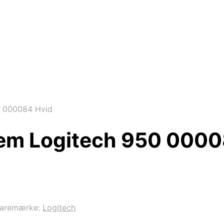
0 000084 Hvid
em Logitech 950 0000
aremærke:
Logitech