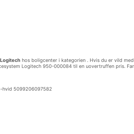
Logitech
hos boligcenter i kategorien
. Hvis du er vild me
cesystem Logitech 950-000084 til en uovertruffen pris. Far
84-hvid 5099206097582