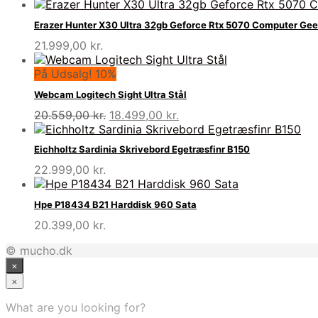
Erazer Hunter X30 Ultra 32gb Geforce Rtx 5070 Computer Ge
21.999,00
kr.
På Udsalg! 10%
Webcam Logitech Sight Ultra Stål
Den
Den
20.559,00
kr.
18.499,00
kr.
oprindelige
aktuelle
pris
pris
Eichholtz Sardinia Skrivebord Egetræsfinr B150
var:
er:
22.999,00
kr.
20.559,00 kr..
18.499,00 kr..
Hpe P18434 B21 Harddisk 960 Sata
20.399,00
kr.
© mucho.dk
×
×
What are you looking for?