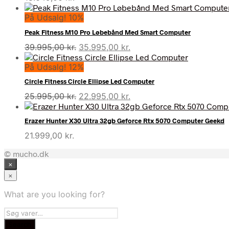
På Udsalg! 10%
Peak Fitness M10 Pro Løbebånd Med Smart Computer
Den
Den
39.995,00
kr.
35.995,00
kr.
oprindelige
aktuelle
På Udsalg! 12%
pris
pris
var:
er:
Circle Fitness Circle Ellipse Led Computer
39.995,00 kr..
35.995,00 kr..
Den
Den
25.995,00
kr.
22.995,00
kr.
oprindelige
aktuelle
pris
pris
Erazer Hunter X30 Ultra 32gb Geforce Rtx 5070 Computer Geekd
var:
er:
21.999,00
kr.
25.995,00 kr..
22.995,00 kr..
© mucho.dk
×
×
What are you looking for?