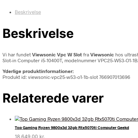
Beskrivelse
Beskrivelse
Vi har fundet
Viewsonic Vpc W Slot
fra
Viewsonic
hos ultras
Slot-in Computer i5-10400T, modelnummer VPC25-W53-O1-1B. De
Yderlige produktinformationer:
Produkt id: viewsonic-vpc25-w53-o1-1b-slot 766907013696
Relaterede varer
Top Gaming Ryzen 9800x3d 32gb Rtx5070ti Computer Geekd
18.649,00
kr.