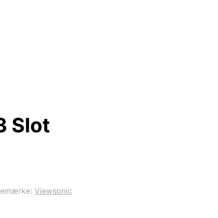
 Slot
remærke:
Viewsonic