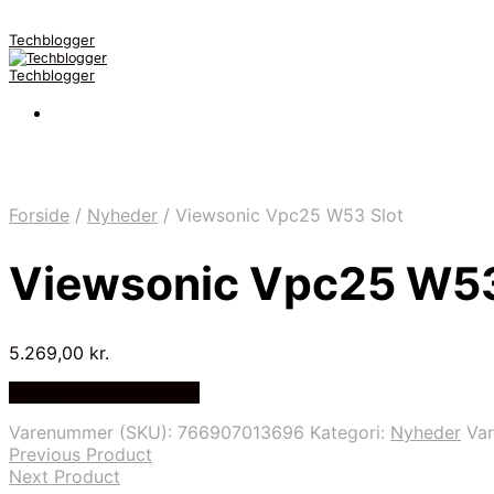
Techblogger
Techblogger
Forside
/
Nyheder
/
Viewsonic Vpc25 W53 Slot
Viewsonic Vpc25 W53
5.269,00
kr.
Bedste Pris Fundet Her
Varenummer (SKU):
766907013696
Kategori:
Nyheder
Va
Previous Product
Next Product