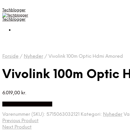
Techblogger
Techblogger
Forside
/
Nyheder
/
Vivolink 100m Optic Hdmi Amored
Vivolink 100m Optic
6.019,00
kr.
Bedste Pris Fundet Her
Varenummer (SKU):
5715063032121
Kategori:
Nyheder
Va
Previous Product
Next Product