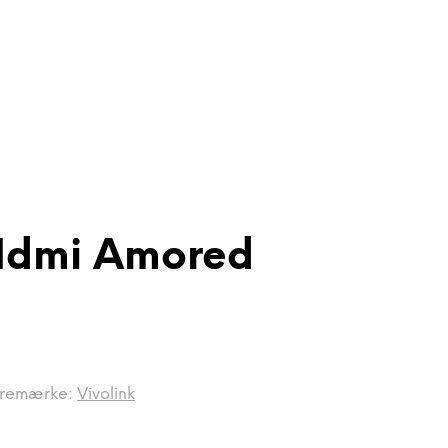
 Hdmi Amored
remærke:
Vivolink