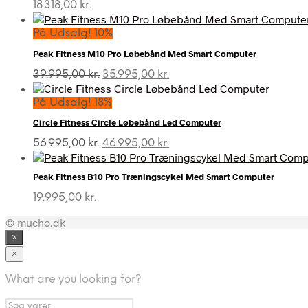
18.318,00
kr.
På Udsalg! 10%
Peak Fitness M10 Pro Løbebånd Med Smart Computer
Den
Den
39.995,00
kr.
35.995,00
kr.
oprindelige
aktuelle
pris
pris
På Udsalg! 18%
var:
er:
Circle Fitness Circle Løbebånd Led Computer
39.995,00 kr..
35.995,00 kr..
Den
Den
56.995,00
kr.
46.995,00
kr.
oprindelige
aktuelle
pris
pris
Peak Fitness B10 Pro Træningscykel Med Smart Computer
var:
er:
56.995,00 kr..
46.995,00 kr..
19.995,00
kr.
© mucho.dk
×
×
What are you looking for?