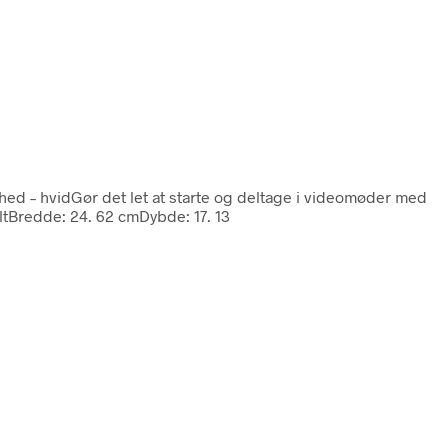
hed – hvidGør det let at starte og deltage i videomøder med
eltBredde: 24. 62 cmDybde: 17. 13