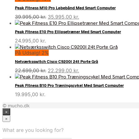
Peak Fitness M10 Pro Løbebånd Med Smart Computer
Den
Den
39.995,00
kr.
35.995,00
kr.
oprindelige
aktuelle
pris
pris
Peak Fitness E10 Pro Ellipsetræner Med Smart Computer
var:
er:
24.995,00
kr.
39.995,00 kr..
35.995,00 kr..
På Udsalg! 2%
Netværksswitch Cisco C9200l 24t Porte Grå
Den
Den
22.699,00
kr.
22.299,00
kr.
oprindelige
aktuelle
pris
pris
Peak Fitness B10 Pro Træningscykel Med Smart Computer
var:
er:
19.995,00
kr.
22.699,00 kr..
22.299,00 kr..
© mucho.dk
×
×
What are you looking for?