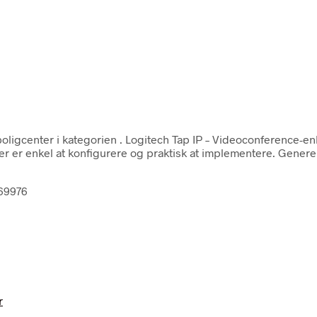
oligcenter i kategorien
. Logitech Tap IP – Videoconference-en
 der er enkel at konfigurere og praktisk at implementere. Gener
169976