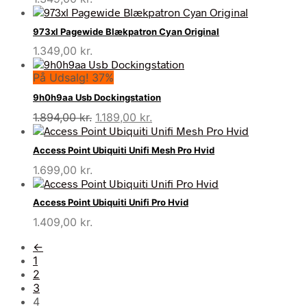
19.962,00 kr..
15.099,00 kr..
973xl Pagewide Blækpatron Cyan Original
1.349,00
kr.
På Udsalg! 37%
9h0h9aa Usb Dockingstation
Den
Den
1.894,00
kr.
1.189,00
kr.
oprindelige
aktuelle
pris
pris
Access Point Ubiquiti Unifi Mesh Pro Hvid
var:
er:
1.699,00
kr.
1.894,00 kr..
1.189,00 kr..
Access Point Ubiquiti Unifi Pro Hvid
1.409,00
kr.
←
1
2
3
4