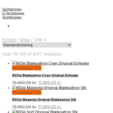
Techblogger
Techblogger
Forside
/
Shop
/
Side 4
Viser 76–100 af 8377 resultater
På Udsalg! 15%
903xl Blækpatron Cyan Original Enheder
Den
Den
13.562,00
kr.
11.499,00
kr.
oprindelige
aktuelle
På Udsalg! 15%
pris
pris
var:
er:
903xl Magenta Original Blækpatron Stk
13.562,00 kr..
11.499,00 kr..
Den
Den
13.562,00
kr.
11.499,00
kr.
oprindelige
aktuelle