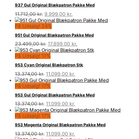
var:
er:
937 Gul Original Blækpatron Pakke Med
11.724,00 kr..
9.999,00 kr..
Den
Den
11.712,00
kr.
9.999,00
kr.
oprindelige
aktuelle
På Udsalg! 24%
pris
pris
var:
er:
951 Gul Original Blækpatron Pakke Med
11.712,00 kr..
9.999,00 kr..
Den
Den
23.499,00
kr.
17.899,00
kr.
oprindelige
aktuelle
På Udsalg! 17%
pris
pris
var:
er:
953 Cyan Original Blækpatron Stk
23.499,00 kr..
17.899,00 kr..
Den
Den
13.374,00
kr.
11.099,00
kr.
oprindelige
aktuelle
På Udsalg! 17%
pris
pris
var:
er:
953 Gul Original Blækpatron Pakke Med
13.374,00 kr..
11.099,00 kr..
Den
Den
13.374,00
kr.
11.099,00
kr.
oprindelige
aktuelle
På Udsalg! 17%
pris
pris
var:
er:
953 Magenta Original Blækpatron Pakke Med
13.374,00 kr..
11.099,00 kr..
Den
Den
13.374,00
kr.
11.099,00
kr.