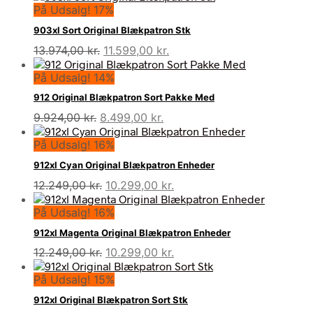
På Udsalg! 17%
pris
pris
var:
er:
903xl Sort Original Blækpatron Stk
13.562,00 kr..
11.499,00 kr..
Den
Den
13.974,00
kr.
11.599,00
kr.
oprindelige
aktuelle
På Udsalg! 14%
pris
pris
var:
er:
912 Original Blækpatron Sort Pakke Med
13.974,00 kr..
11.599,00 kr..
Den
Den
9.924,00
kr.
8.499,00
kr.
oprindelige
aktuelle
På Udsalg! 16%
pris
pris
var:
er:
912xl Cyan Original Blækpatron Enheder
9.924,00 kr..
8.499,00 kr..
Den
Den
12.249,00
kr.
10.299,00
kr.
oprindelige
aktuelle
På Udsalg! 16%
pris
pris
var:
er:
912xl Magenta Original Blækpatron Enheder
12.249,00 kr..
10.299,00 kr..
Den
Den
12.249,00
kr.
10.299,00
kr.
oprindelige
aktuelle
På Udsalg! 15%
pris
pris
var:
er:
912xl Original Blækpatron Sort Stk
12.249,00 kr..
10.299,00 kr..