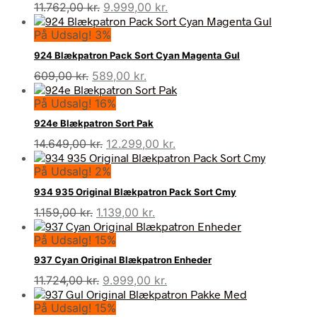
Den
Den
11.762,00
kr.
9.999,00
kr.
oprindelige
aktuelle
På Udsalg! 3%
pris
pris
var:
er:
924 Blækpatron Pack Sort Cyan Magenta Gul
11.762,00 kr..
9.999,00 kr..
Den
Den
609,00
kr.
589,00
kr.
oprindelige
aktuelle
På Udsalg! 16%
pris
pris
var:
er:
924e Blækpatron Sort Pak
609,00 kr..
589,00 kr..
Den
Den
14.649,00
kr.
12.299,00
kr.
oprindelige
aktuelle
På Udsalg! 2%
pris
pris
var:
er:
934 935 Original Blækpatron Pack Sort Cmy
14.649,00 kr..
12.299,00 kr..
Den
Den
1.159,00
kr.
1.139,00
kr.
oprindelige
aktuelle
På Udsalg! 15%
pris
pris
var:
er:
937 Cyan Original Blækpatron Enheder
1.159,00 kr..
1.139,00 kr..
Den
Den
11.724,00
kr.
9.999,00
kr.
oprindelige
aktuelle
På Udsalg! 15%
pris
pris