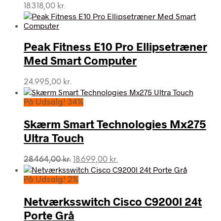
18.318,00
kr.
Peak Fitness E10 Pro Ellipsetræner
Med Smart Computer
24.995,00
kr.
På Udsalg! 34%
Skærm Smart Technologies Mx275
Ultra Touch
Den
Den
28.464,00
kr.
18.699,00
kr.
oprindelige
aktuelle
pris
pris
På Udsalg! 2%
var:
er:
28.464,00 kr..
18.699,00 kr..
Netværksswitch Cisco C9200l 24t
Porte Grå