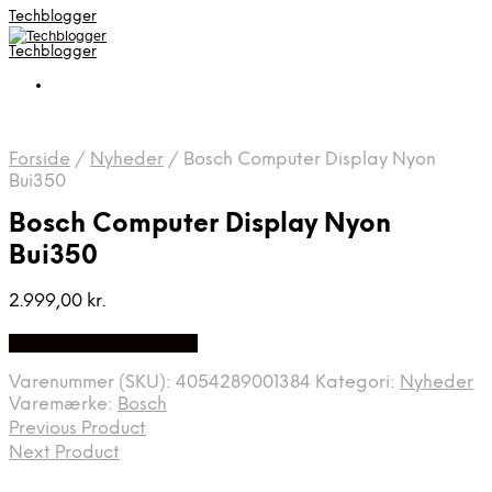
Techblogger
Techblogger
Forside
/
Nyheder
/
Bosch Computer Display Nyon
Bui350
Bosch Computer Display Nyon
Bui350
2.999,00
kr.
Bedste Pris Fundet Her
Varenummer (SKU):
4054289001384
Kategori:
Nyheder
Varemærke:
Bosch
Previous Product
Next Product