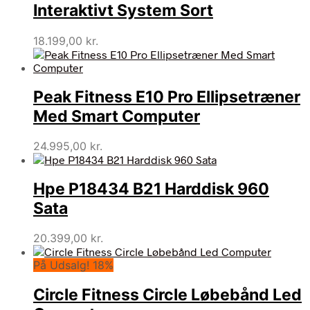
Interaktivt System Sort
18.199,00
kr.
Peak Fitness E10 Pro Ellipsetræner
Med Smart Computer
24.995,00
kr.
Hpe P18434 B21 Harddisk 960
Sata
20.399,00
kr.
På Udsalg! 18%
Circle Fitness Circle Løbebånd Led