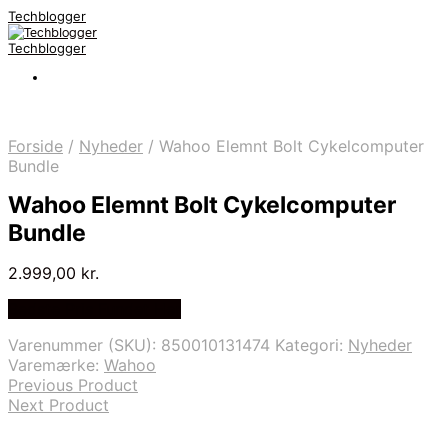
Techblogger
Techblogger
Forside
/
Nyheder
/
Wahoo Elemnt Bolt Cykelcomputer
Bundle
Wahoo Elemnt Bolt Cykelcomputer
Bundle
2.999,00
kr.
Bedste Pris Fundet Her
Varenummer (SKU):
850010131474
Kategori:
Nyheder
Varemærke:
Wahoo
Previous Product
Next Product