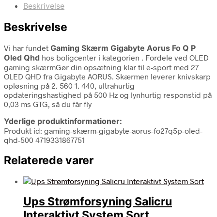
Beskrivelse
Beskrivelse
Vi har fundet
Gaming Skærm Gigabyte Aorus Fo Q P
Oled Qhd
hos boligcenter i kategorien
. Fordele ved OLED
gaming skærmGør din opsætning klar til e-sport med 27
OLED QHD fra Gigabyte AORUS. Skærmen leverer knivskarp
opløsning på 2. 560 1. 440, ultrahurtig
opdateringshastighed på 500 Hz og lynhurtig responstid på
0,03 ms GTG, så du får fly
Yderlige produktinformationer:
Produkt id: gaming-skærm-gigabyte-aorus-fo27q5p-oled-
qhd-500 4719331867751
Relaterede varer
Ups Strømforsyning Salicru
Interaktivt System Sort