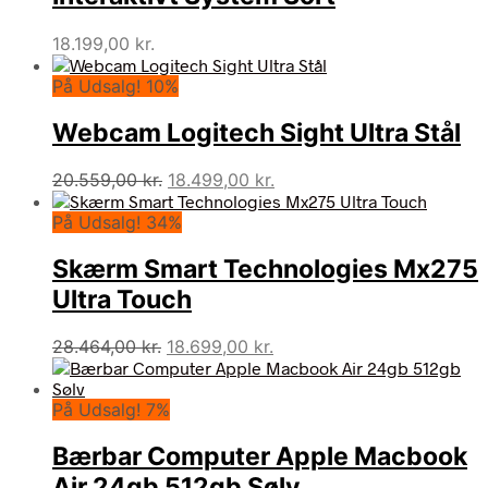
18.199,00
kr.
På Udsalg! 10%
Webcam Logitech Sight Ultra Stål
Den
Den
20.559,00
kr.
18.499,00
kr.
oprindelige
aktuelle
På Udsalg! 34%
pris
pris
var:
er:
Skærm Smart Technologies Mx275
20.559,00 kr..
18.499,00 kr..
Ultra Touch
Den
Den
28.464,00
kr.
18.699,00
kr.
oprindelige
aktuelle
pris
pris
På Udsalg! 7%
var:
er:
28.464,00 kr..
18.699,00 kr..
Bærbar Computer Apple Macbook
Air 24gb 512gb Sølv