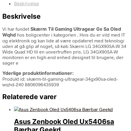
Beskrivelse
Beskrivelse
Vi har fundet
Skærm Til Gaming Ultragear Gx Sa Oled
Wqhd
hos boligcenter i kategorien
. Hvis du er vild med IT
og elektronik og kan lide at være opdateret med teknologi
uden at gå glip af noget, så køb Skærm LG 34GX90SA-W 34
Wide Quad HD til en uovertruffen pris. LG 34GX90SA-W
monitoren er en high-end enhed designet til brugere, der
søger e
Yderlige produktinformationer:
Produkt id: skærm-til-gaming-ultragear-34gx90sa-oled-
wqhd-240 8806096435939
Relaterede varer
Asus Zenbook Oled Ux5406sa
Bærbar Geekd