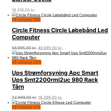
18.318,00
kr.
På Udsalg! 18%
Circle Fitness Circle Løbebånd Led
Computer
Den
Den
56.995,00
kr.
46.995,00
kr.
oprindelige
aktuelle
pris
pris
På Udsalg! 20%
var:
er:
56.995,00 kr..
46.995,00 kr..
Ups Strømforsyning Apc Smart
Ups Smt2200rmi2uc 980 Rack
Tårn
Den
Den
22.999,00
kr.
18.399,00
kr.
oprindelige
aktuelle
På Udsalg! 12%
pris
pris