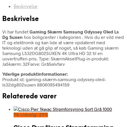
Beskrivelse
Beskrivelse
Vi har fundet
Gaming Skærm Samsung Odyssey Oled Ls
Dg Suxen
hos boligcenter i kategorien
. Hvis du er vild med
IT og elektronik og kan lide at være opdateret med
teknologi uden at gå glip af noget, så køb Gaming skærm
Samsung LS32DG802SUXEN 4K Ultra HD 32 til en
uovertruffen pris. Type: SkærmAkselPlug-in-produkt:
JaSkærm: 32Farve: GråSølvfarv
Yderlige produktinformationer:
Produkt id: gaming-skærm-samsung-odyssey-oled-
ls32dg802suxen 8806095494159
Relaterede varer
På Udsalg! 29%