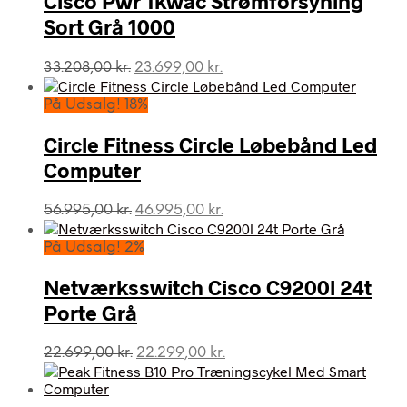
Cisco Pwr 1kwac Strømforsyning
Sort Grå 1000
Den
Den
33.208,00
kr.
23.699,00
kr.
oprindelige
aktuelle
pris
pris
På Udsalg! 18%
var:
er:
33.208,00 kr..
23.699,00 kr..
Circle Fitness Circle Løbebånd Led
Computer
Den
Den
56.995,00
kr.
46.995,00
kr.
oprindelige
aktuelle
pris
pris
På Udsalg! 2%
var:
er:
56.995,00 kr..
46.995,00 kr..
Netværksswitch Cisco C9200l 24t
Porte Grå
Den
Den
22.699,00
kr.
22.299,00
kr.
oprindelige
aktuelle
pris
pris
var:
er: