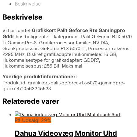
Beskrivelse
Beskrivelse
Vi har fundet
Grafikkort Palit Geforce Rtx Gamingpro
Gddr
hos boligcenter i kategorien
. Palit GeForce RTX 5070
Ti GamingPro-S. Grafikprocessor familie: NVIDIA,
Grafikprocessor: GeForce RTX 5070 Ti, Processorfrekvens:
2295 MHz. Diskret grafikadapterhukommelse: 16 GB,
Hukommelsestype for grafikadapter: GDDR7,
Hukommelsesbus: 256 Bit. Maksimal
Yderlige produktinformationer:
Produkt id: grafikkort-palit-geforce-rtx-5070-gamingpro-
gddr7 4710562245523
Relaterede varer
På Udsalg! 29%
Dahua Videovæg Monitor Uhd