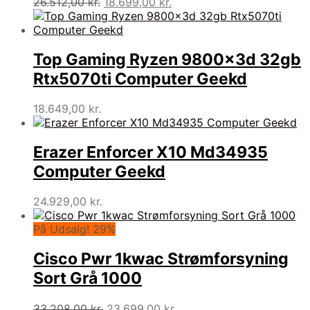
Den
Den
26.512,00
kr.
18.699,00
kr.
oprindelige
aktuelle
pris
pris
var:
er:
26.512,00 kr..
18.699,00 kr..
Top Gaming Ryzen 9800x3d 32gb
Rtx5070ti Computer Geekd
18.649,00
kr.
Erazer Enforcer X10 Md34935
Computer Geekd
24.929,00
kr.
På Udsalg! 29%
Cisco Pwr 1kwac Strømforsyning
Sort Grå 1000
Den
Den
33.208,00
kr.
23.699,00
kr.